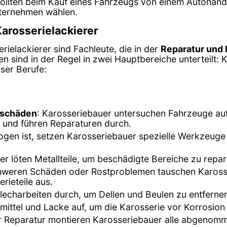
lten beim Kauf eines Fahrzeugs von einem Autohändler
nternehmen wählen.
Karosserielackierer
ielackierer sind Fachleute, die in der
Reparatur und
ten sind in der Regel in zwei Hauptbereiche unterteilt:
eser Berufe:
eschäden
: Karosseriebauer untersuchen Fahrzeuge auf
, und führen Reparaturen durch.
ogen ist, setzen Karosseriebauer spezielle Werkzeuge 
er löten Metallteile, um beschädigte Bereiche zu repar
chweren Schäden oder Rostproblemen tauschen Karosser
ieteile aus.
lecharbeiten durch, um Dellen und Beulen zu entferne
zmittel und Lacke auf, um die Karosserie vor Korrosion
r Reparatur montieren Karosseriebauer alle abgenom