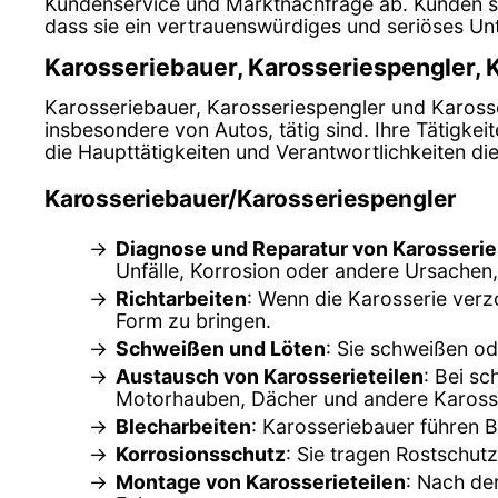
Kundenservice und Marktnachfrage ab. Kunden sol
dass sie ein vertrauenswürdiges und seriöses U
Karosseriebauer, Karosseriespengler, 
Karosseriebauer, Karosseriespengler und Karosser
insbesondere von Autos, tätig sind. Ihre Tätigkei
die Haupttätigkeiten und Verantwortlichkeiten di
Karosseriebauer/Karosseriespengler
Diagnose und Reparatur von Karosseri
Unfälle, Korrosion oder andere Ursachen
Richtarbeiten
: Wenn die Karosserie verz
Form zu bringen.
Schweißen und Löten
: Sie schweißen od
Austausch von Karosserieteilen
: Bei s
Motorhauben, Dächer und andere Karosser
Blecharbeiten
: Karosseriebauer führen B
Korrosionsschutz
: Sie tragen Rostschut
Montage von Karosserieteilen
: Nach de