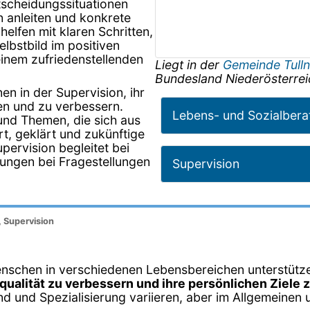
tscheidungssituationen
en anleiten und konkrete
elfen mit klaren Schritten,
lbstbild im positiven
 einem zufriedenstellenden
Liegt in der
Gemeinde Tull
Bundesland
Niederösterrei
n in der Supervision, ihr
en und zu verbessern.
Lebens- und Sozialbera
und Themen, die sich aus
t, geklärt und zukünftige
pervision begleitet bei
ungen bei Fragestellungen
Supervision
, Supervision
Menschen in verschiedenen Lebensbereichen unterstütz
ualität zu verbessern und ihre persönlichen Ziele 
nd und Spezialisierung variieren, aber im Allgemeine