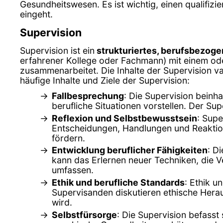
Gesundheitswesen. Es ist wichtig, einen qualifizi
eingeht.
Supervision
Supervision ist ein
strukturiertes, berufsbezog
erfahrener Kollege oder Fachmann) mit einem ode
zusammenarbeitet. Die Inhalte der Supervision var
häufige Inhalte und Ziele der Supervision:
Fallbesprechung
: Die Supervision beinh
berufliche Situationen vorstellen. Der Su
Reflexion und Selbstbewusstsein
: Supe
Entscheidungen, Handlungen und Reaktion
fördern.
Entwicklung beruflicher Fähigkeiten
: D
kann das Erlernen neuer Techniken, die 
umfassen.
Ethik und berufliche Standards
: Ethik u
Supervisanden diskutieren ethische Herau
wird.
Selbstfürsorge
: Die Supervision befasst