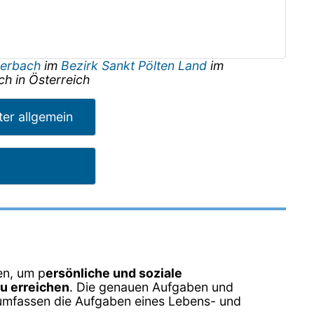
nerbach
im
Bezirk Sankt Pölten Land
im
ch
in
Österreich
ter allgemein
en, um p
ersönliche und soziale
zu erreichen
. Die genauen Aufgaben und
n umfassen die Aufgaben eines Lebens- und