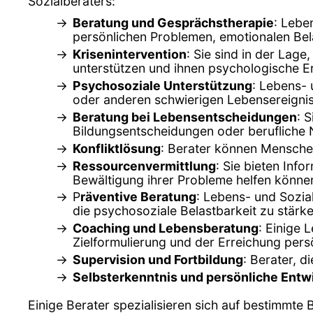
Sozialberaters:
Beratung und Gesprächstherapie
: Lebe
persönlichen Problemen, emotionalen Be
Krisenintervention
: Sie sind in der Lage
unterstützen und ihnen psychologische Ers
Psychosoziale Unterstützung
: Lebens- 
oder anderen schwierigen Lebensereigniss
Beratung bei Lebensentscheidungen
: 
Bildungsentscheidungen oder berufliche 
Konfliktlösung
: Berater können Menschen
Ressourcenvermittlung
: Sie bieten Inf
Bewältigung ihrer Probleme helfen könne
P
räventive Beratung
: Lebens- und Sozi
die psychosoziale Belastbarkeit zu stärke
Coaching und Lebensberatung
: Einige
Zielformulierung und der Erreichung persö
Supervision und Fortbildung
: Berater, d
Selbsterkenntnis und persönliche Entw
Einige Berater spezialisieren sich auf bestimmte